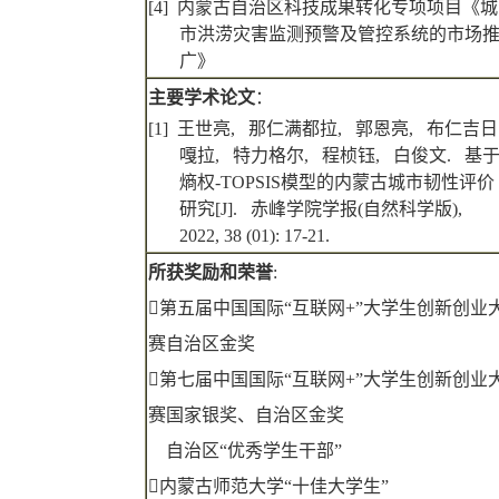
[4]
内蒙古自治区科技成果转化专项项目《城
市洪涝灾害监测预警及管控系统的市场
广》
主要学术论文
：
[1]
王世亮
,
那仁满都拉
,
郭恩亮
,
布仁吉日
嘎拉
,
特力格尔
,
程桢钰
,
白俊文
.
基
熵权
-TOPSIS
模型的内蒙古城市韧性评价
研究
[J].
赤峰学院学报
(
自然科学版
),
2022, 38 (01): 17-21.
所获奖励和荣誉
:

第五届中国国际
“
互联网
+”
大学生创新创业
赛自治区金奖

第七届中国国际
“
互联网
+”
大学生创新创业
赛国家银奖、自治区金奖
自治区
“
优秀学生干部
”

内蒙古师范大学
“
十佳大学生
”