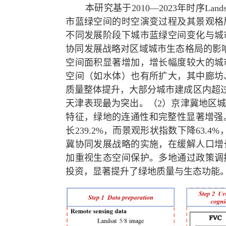
本研究基于
2010
—
2023
年时序
Lands
市蓝绿空间的时空演变过程及其景观格
不同发展阶段下城市蓝绿空间变化与城
协同发展战略对区域城市生态格局的影
空间面积显著增加，增长幅度较大的城
空间（如水体）也有所扩大，其中廊坊
质量整体提升，大部分城市建成区内超
天津表现最为突出。（
2
）京津冀地区
特征，绿地的连通性和完整性显著增强
长
239.2%
，而景观形状指数下降
63.4%
冀协同发展战略的实施，在缓解人口增
加重视生态空间保护。多地通过政策调
投资，显著提升了绿地质量与生态功能