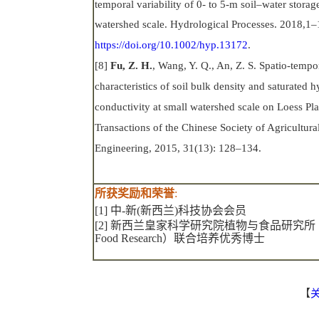
temporal variability of 0‐ to 5‐m soil–water storage
watershed scale. Hydrological Processes. 2018,1–
https://doi.org/10.1002/hyp.13172
.
[8]
Fu, Z. H.
, Wang, Y. Q., An, Z. S. Spatio-tempo
characteristics of soil bulk density and saturated h
conductivity at small watershed scale on Loess Pla
Transactions of the Chinese Society of Agricultura
Engineering, 2015, 31(13): 128–134.
所获奖励和荣誉
:
[1]
中
-
新
(
新西兰
)
科技协会会员
[2]
新西兰皇家科学研究院植物与食品研究所（Pl
Food Research）联合培养优秀博士
【