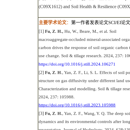
(C09X1612) and Soil Health & Resilience (C09
主要学术论文
：
第一作者发表论文
SCI/EI
论
[1]
Fu, Z. H
.,
Hu, W., Beare, M., et al. Soil
macroaggregate-occluded mineral-associated orga
carbon drives the response of soil organic carbon 
use change. Soil & tillage research. 2024, 237: 1
https://doi.org/10.1016/j.still.2024.106271
[2]
Fu, Z. H
., Yan, Z. F., Li, S. L. Effects of soil p
structure on gas diffusivity under different land us
Characterization and modelling.
Soil & tillage res
2024, 237: 105988.
https://doi.org/10.1016/j.still.2023.105988
[3]
Fu, Z. H
.
, Yan, Z. F., Wang, Y. Q. The deep soi
dynamics and its environmental controls after lon
revegetation. Journal of Hydrology. 2024. 628:13