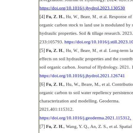
https://doi.org/10.1016/j.jhydrol.2023.130530
[4]
Fu, Z. H
.
,
. Response of 
Hu, W., Beare, M., et al
organic carbon stock to land use is modulated by s
hydraulic properties. Soil & tillage research. 2023
233:105793.
h
ttps://doi.org/10.1016/j.still.2023.
[5]
Fu, Z. H
Long-term la
.
, Hu, W., Beare, M., et al.
effects on soil hydraulic properties and the contri
soil organic carbon. Journal of Hydrology. 2021.
h
ttps://doi.org/10.1016/j.jhydrol.2021.126741
[6]
Fu, Z. H
.
, Hu, W., Beare, M., et al. Contributio
organic carbon to soil water repellency persistence
characterization and modelling.
Geoderma
.
2021.401:115312.
https://doi.org/10.1016/j.geoderma.2021.115312
.
[7]
Fu, Z. H
.
, Wang, Y. Q., An, Z. S., et al. Spatia